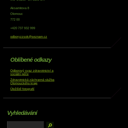
Aksamitova 8
Olomouc
772 00
+420 737 932 999
odboryzzsok@seznam.cz
Oblíbené odkazy
Odborový svaz zdravotnictví a
sociální péče
Zdravotnická záchranná služba
Olomouckého kraje
Úložiště fotografií
Vyhledávání