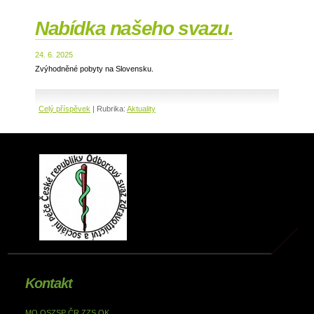
Nabídka našeho svazu.
24. 6. 2025
Zvýhodněné pobyty na Slovensku.
Celý příspěvek
|
Rubrika:
Aktuality
Kontakt
MO OSZSP ČR ZZS OK