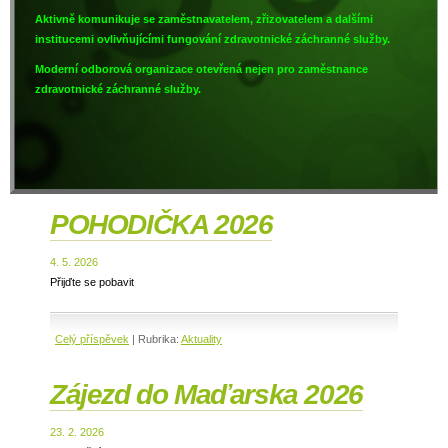
Aktivně komunikuje se zaměstnavatelem, zřizovatelem a dalšími
institucemi ovlivňujícími fungování zdravotnické záchranné služby.
Moderní odborová organizace otevřená nejen pro zaměstnance
zdravotnické záchranné služby.
POHODIČKA 2026
4. 5. 2026
Přijďte se pobavit
Celý příspěvek
|
Rubrika:
Aktuality
Zájezd do Maďarska 2026
23. 2. 2026