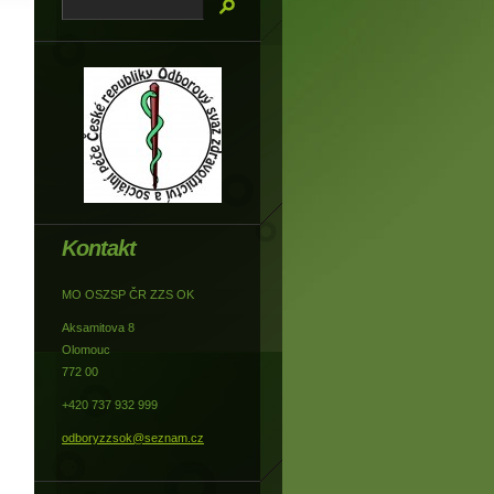
Kontakt
MO OSZSP ČR ZZS OK
Aksamitova 8
Olomouc
772 00
+420 737 932 999
odboryzzsok@seznam.cz