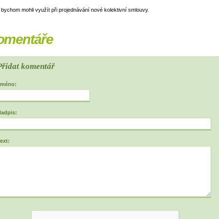
 bychom mohli využít při projednávání nové kolektivní smlouvy.
omentáře
Přidat komentář
Jméno:
adpis:
ext: