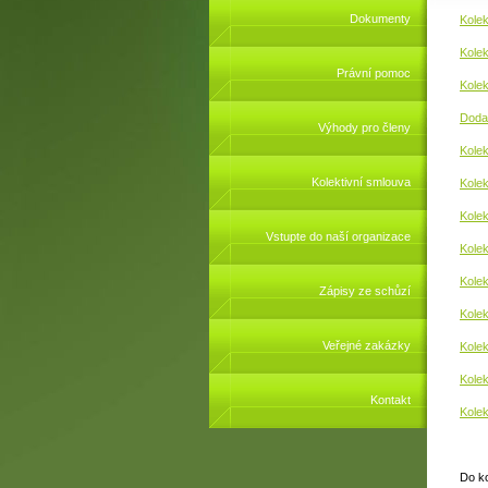
Dokumenty
Kole
Kole
Právní pomoc
Kolek
Doda
Výhody pro členy
Kolek
Kolektivní smlouva
Kole
Kolek
Vstupte do naší organizace
Kolek
Kolek
Zápisy ze schůzí
Kolek
Veřejné zakázky
Kolek
Kolek
Kontakt
Kolek
Do ko