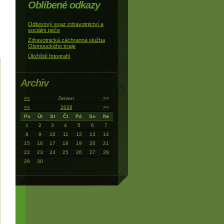
Oblíbené odkazy
Odborový svaz zdravotnictví a
sociální péče
Zdravotnická záchranná služba
Olomouckého kraje
Úložiště fotografií
Archiv
<<
červen
>>
<<
2026
>>
Po
Út
St
Čt
Pá
So
Ne
1
2
3
4
5
6
7
8
9
10
11
12
13
14
15
16
17
18
19
20
21
22
23
24
25
26
27
28
29
30