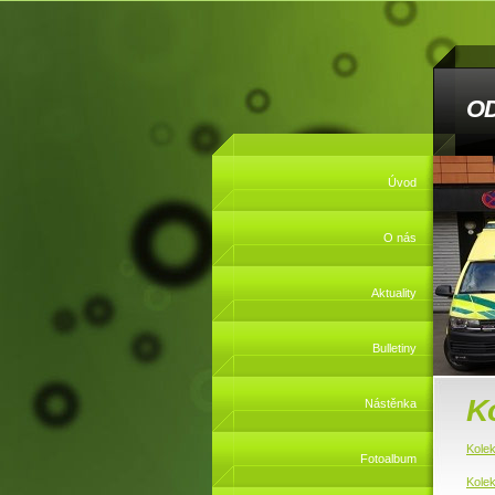
O
Úvod
O nás
Aktuality
Bulletiny
Ko
Nástěnka
Kole
Fotoalbum
Kole