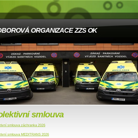
DBOROVÁ ORGANIZACE ZZS OK
lektivní smlouva
ktivní smlouva záchranka 2026
ktivní smlouva MEDITRANS 2026