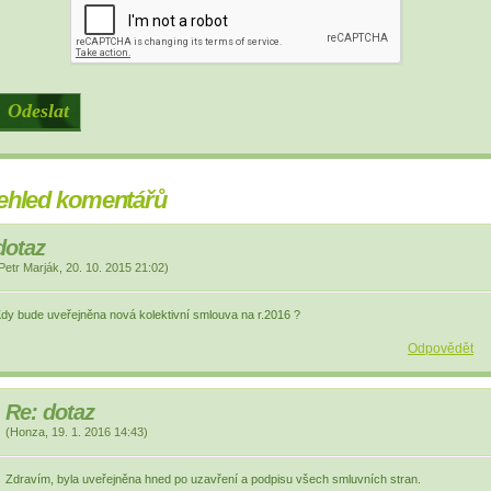
ehled komentářů
dotaz
Petr Marják
,
20. 10. 2015
21:02
)
dy bude uveřejněna nová kolektivní smlouva na r.2016 ?
Odpovědět
Re: dotaz
(
Honza
,
19. 1. 2016
14:43
)
Zdravím, byla uveřejněna hned po uzavření a podpisu všech smluvních stran.