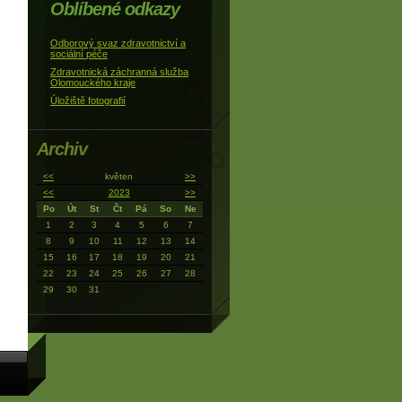
Oblíbené odkazy
Odborový svaz zdravotnictví a
sociální péče
Zdravotnická záchranná služba
Olomouckého kraje
Úložiště fotografií
Archiv
<<
květen
>>
<<
2023
>>
Po
Út
St
Čt
Pá
So
Ne
1
2
3
4
5
6
7
8
9
10
11
12
13
14
15
16
17
18
19
20
21
22
23
24
25
26
27
28
29
30
31