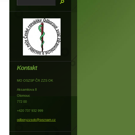
Kontakt
MO OSZSP ČR ZZS OK
Aksamitova 8
Olomouc
772 00
+420 737 932 999
odboryzzsok@seznam.cz