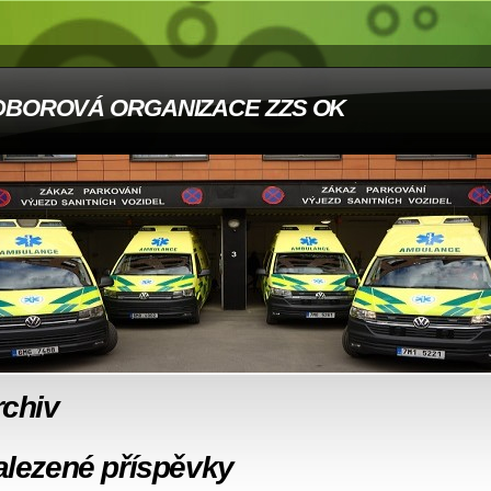
DBOROVÁ ORGANIZACE ZZS OK
rchiv
alezené příspěvky