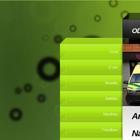
O
Úvod
O nás
Aktuality
Bulletiny
A
Nástěnka
Fotoalbum
N