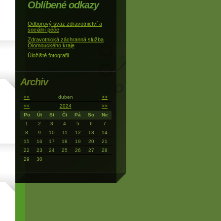
Oblíbené odkazy
Odborový svaz zdravotnictví a
sociální péče
Zdravotnická záchranná služba
Olomouckého kraje
Úložiště fotografií
Archiv
<<
duben
>>
<<
2024
>>
Po
Út
St
Čt
Pá
So
Ne
1
2
3
4
5
6
7
8
9
10
11
12
13
14
15
16
17
18
19
20
21
22
23
24
25
26
27
28
29
30