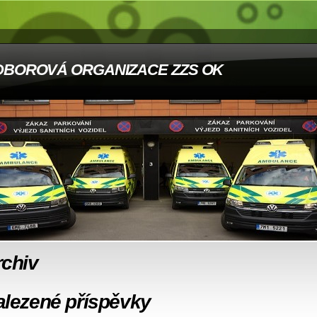
DBOROVÁ ORGANIZACE ZZS OK
rchiv
alezené příspěvky