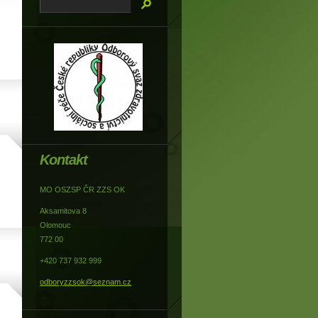
Kontakt
MO OSZSP ČR ZZS OK
Aksamitova 8
Olomouc
772 00
+420 737 932 999
odboryzzsok@seznam.cz