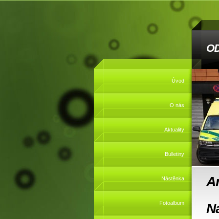
O
Úvod
O nás
Aktuality
Bulletiny
A
Nástěnka
Fotoalbum
N