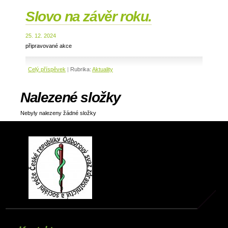
Slovo na závěr roku.
25. 12. 2024
připravované akce
Celý příspěvek
|
Rubrika:
Aktuality
Nalezené složky
Nebyly nalezeny žádné složky