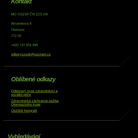
Kontakt
MO OSZSP ČR ZZS OK
Aksamitova 8
Olomouc
772 00
+420 737 932 999
odboryzzsok@seznam.cz
Oblíbené odkazy
Odborový svaz zdravotnictví a
sociální péče
Zdravotnická záchranná služba
Olomouckého kraje
Úložiště fotografií
Vyhledávání