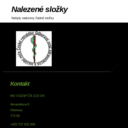
Nalezené složky
Nebyly nalezeny žádné složky
Kontakt
MO OSZSP ČR ZZS OK
Aksamitova 8
Olomouc
772 00
+420 737 932 999