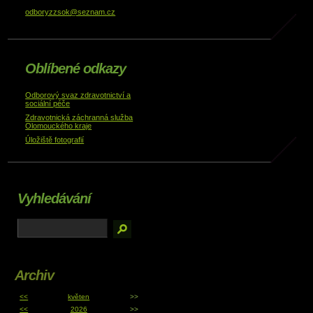
odboryzzsok@seznam.cz
Oblíbené odkazy
Odborový svaz zdravotnictví a
sociální péče
Zdravotnická záchranná služba
Olomouckého kraje
Úložiště fotografií
Vyhledávání
Archiv
<<
květen
>>
<<
2026
>>