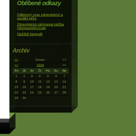
Oblíbené odkazy
Odborový svaz zdravotnictví a
sociální péče
Zdravotnická záchranná služba
Olomouckého kraje
Úložiště fotografií
Archiv
<<
červen
>>
<<
2026
>>
Po
Út
St
Čt
Pá
So
Ne
1
2
3
4
5
6
7
8
9
10
11
12
13
14
15
16
17
18
19
20
21
22
23
24
25
26
27
28
29
30