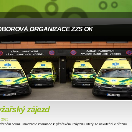
DBOROVÁ ORGANIZACE ZZS OK
žařský zájezd
. 2023
loženém odkazu naleznete informace k lyžařskému zájezdu, který se uskuteční v březnu
.