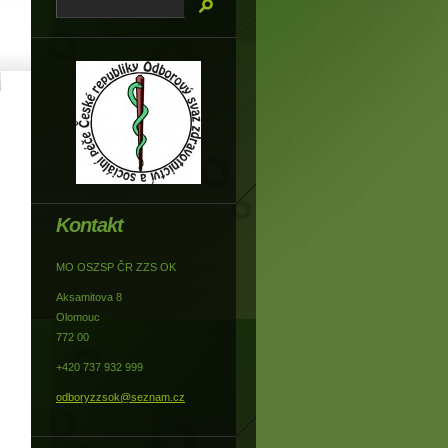
Kontakt
MO OSZSP ČR ZZS OK
Aksamitova 8
Olomouc
772 00
+420 737 932 999
odboryzzsok@seznam.cz