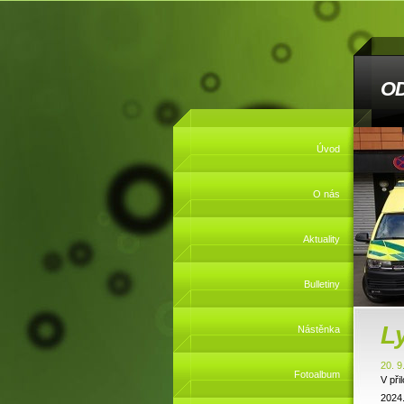
O
Úvod
O nás
Aktuality
Bulletiny
Ly
Nástěnka
20. 9
Fotoalbum
V při
2024