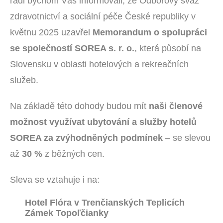
rádi bychom Vás informovali, že Odborový svaz
zdravotnictví a sociální péče České republiky v
květnu 2025 uzavřel
Memorandum o spolupráci
se společností SOREA s. r. o.
, která působí na
Slovensku v oblasti hotelových a rekreačních
služeb.
Na základě této dohody budou mít
naši členové
možnost využívat ubytování a služby hotelů
SOREA za zvýhodněných podmínek
– se slevou
až
30 %
z běžných cen.
Sleva se vztahuje i na:
Hotel Flóra v Trenčianských Teplicích
Zámek Topoľčianky