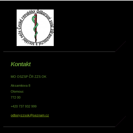
Kontakt
MO OSZSP ČR ZZS OK
Aksamitova 8
Olomouc
772 00
+420 737 932 999
odboryzzsok@seznam.cz