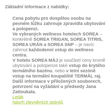
Základní informace z nabídky:
Cena pobytu pro dospělou osobu na
pevném lůžku zahrnuje zpravidla ubytování
a polopenzi.
Ve vybraných wellness hotelech SOREA
–
konkrétně
SOREA TRIGAN, SOREA TITRIS,
SOREA URÁN a SOREA SNP
– je navíc
zahrnut
každodenní vstup do wellness
centra.
V hotelu SOREA MÁJ
je součástí ceny kromě
ubytování a polopenze také
vstup do krytého
termálního bazénu
, nebo
v letní sezóně
vstup na termální koupaliště
TERMÁL raj.
Další informace v přiložených souborech,
potvrzení na vyžádání u předsedy Jana
Zatloukala.
Leták
Návrh zlevněných pobytů