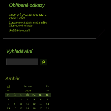
Oblíbené odkazy
Odborový svaz zdravotnictví a
sociální péče
Zdravotnická záchranná služba
Olomouckého kraje
Úložiště fotografií
Vyhledávání
Archiv
<<
červen
>>
<<
2026
>>
Po
Út
St
Čt
Pá
So
Ne
1
2
3
4
5
6
7
8
9
10
11
12
13
14
15
16
17
18
19
20
21