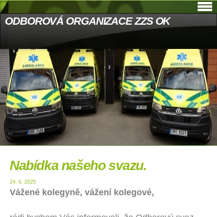
ODBOROVÁ ORGANIZACE ZZS OK
Nabídka našeho svazu.
24. 6. 2025
Vážené kolegyně, vážení kolegové,