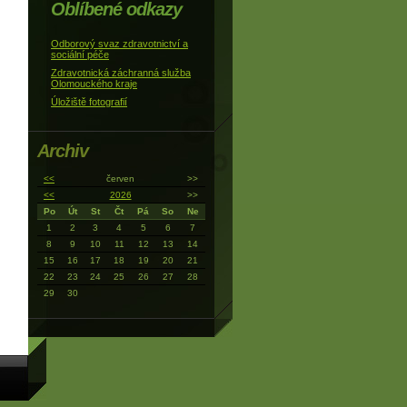
Oblíbené odkazy
Odborový svaz zdravotnictví a
sociální péče
Zdravotnická záchranná služba
Olomouckého kraje
Úložiště fotografií
Archiv
<<
červen
>>
<<
2026
>>
Po
Út
St
Čt
Pá
So
Ne
1
2
3
4
5
6
7
8
9
10
11
12
13
14
15
16
17
18
19
20
21
22
23
24
25
26
27
28
29
30