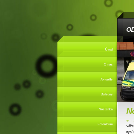
O
Úvod
O nás
Aktuality
Bulletiny
No
Nástěnka
31. 5
Fotoalbum
Vážen
nyní 