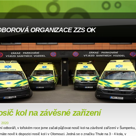
DBOROVÁ ORGANIZACE ZZS OK
sič kol na závěsné zařízení
. 2020
í odboráři, v loňském roce jsme začali půjčovat nosič kol na závěsné zařízení v Šumperku,
máte nově k dispozici nosič kol i v Olomouci. Jedná se o značku Thule na 3 - 4 kola, v