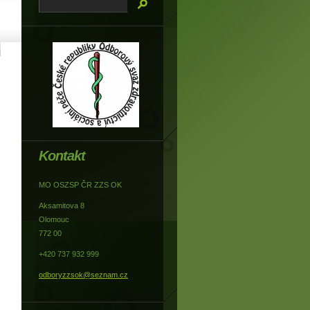
Kontakt
MO OSZSP ČR ZZS OK
Aksamitova 8
Olomouc
772 00
+420 737 932 999
odboryzzsok@seznam.cz