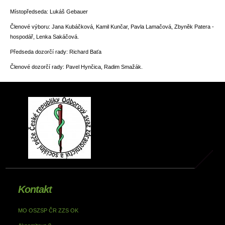
Místopředseda: Lukáš Gebauer
Členové výboru: Jana Kubáčková, Kamil Kunčar, Pavla Lamačová, Zbyněk Patera -
hospodář, Lenka Sakáčová.
Předseda dozorčí rady: Richard Baťa
Členové dozorčí rady: Pavel Hynčica, Radim Smažák.
Kontakt
MO OSZSP ČR ZZS OK