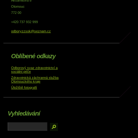
Aksamitova 8
Olomouc
772 00
+420 737 932 999
odboryzzsok@seznam.cz
Oblíbené odkazy
Odborový svaz zdravotnictví a
sociální péče
Zdravotnická záchranná služba
Olomouckého kraje
Úložiště fotografií
Vyhledávání