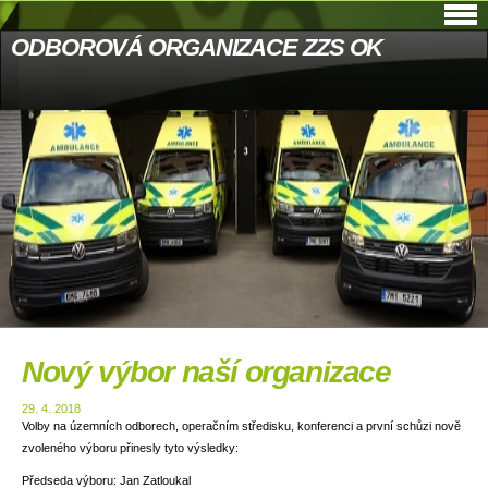
ODBOROVÁ ORGANIZACE ZZS OK
Nový výbor naší organizace
29. 4. 2018
Volby na územních odborech, operačním středisku, konferenci a první schůzi nově
zvoleného výboru přinesly tyto výsledky:
Předseda výboru: Jan Zatloukal