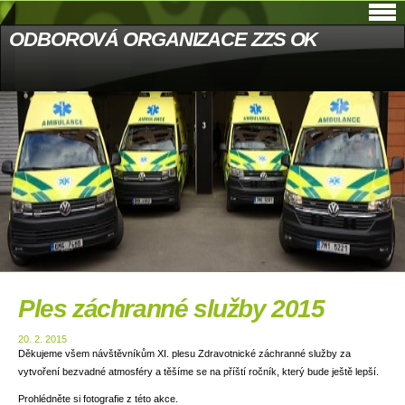
ODBOROVÁ ORGANIZACE ZZS OK
Ples záchranné služby 2015
20. 2. 2015
Děkujeme všem návštěvníkům XI. plesu Zdravotnické záchranné služby za
vytvoření bezvadné atmosféry a těšíme se na příští ročník, který bude ještě lepší.
Prohlédněte si fotografie z této akce.