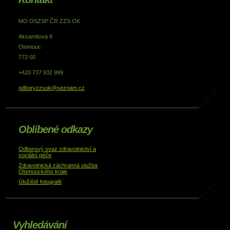
MO OSZSP ČR ZZS OK
Aksamitova 8
Olomouc
772 00
+420 737 932 999
odboryzzsok@seznam.cz
Oblíbené odkazy
Odborový svaz zdravotnictví a
sociální péče
Zdravotnická záchranná služba
Olomouckého kraje
Úložiště fotografií
Vyhledávání