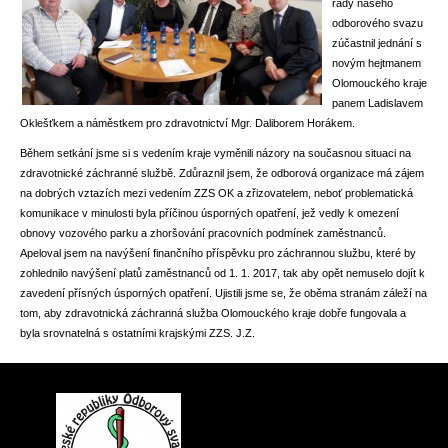
rady našeho
odborového svazu
zúčastnil jednání s
novým hejtmanem
Olomouckého kraje
panem Ladislavem
Oklešťkem a náměstkem pro zdravotnictví Mgr. Daliborem Horákem.
Během setkání jsme si s vedením kraje vyměnili názory na současnou situaci na
zdravotnické záchranné službě. Zdůraznil jsem, že odborová organizace má zájem
na dobrých vztazích mezi vedením ZZS OK a zřizovatelem, neboť problematická
komunikace v minulosti byla příčinou úsporných opatření, jež vedly k omezení
obnovy vozového parku a zhoršování pracovních podmínek zaměstnanců.
Apeloval jsem na navýšení finančního příspěvku pro záchrannou službu, které by
zohlednilo navýšení platů zaměstnanců od 1. 1. 2017, tak aby opět nemuselo dojít k
zavedení přísných úsporných opatření. Ujistili jsme se, že oběma stranám záleží na
tom, aby zdravotnická záchranná služba Olomouckého kraje dobře fungovala a
byla srovnatelná s ostatními krajskými ZZS. J.Z.