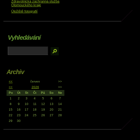
Zdravotnická záchranná služba
Olomouckého kraje
Úložiště fotografií
Vyhledávání
Archiv
<<
červen
>>
<<
2026
>>
Po
Út
St
Čt
Pá
So
Ne
1
2
3
4
5
6
7
8
9
10
11
12
13
14
15
16
17
18
19
20
21
22
23
24
25
26
27
28
29
30