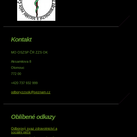
Kontakt
MO OSZSP ČR ZZS OK
Aksamitova 8
Olomouc
772 00
+420 737 932 999
odboryzzsok@seznam.cz
Oblíbené odkazy
Odborový svaz zdravotnictví a
sociální péče