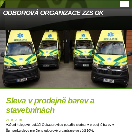
ODBOROVÁ ORGANIZACE ZZS OK
Sleva v prodejně barev a
stavebninách
21. 8. 2018
Vážení kolegové, Lukáši Gebauerovi se podařilo sjednat v prodejně barev v
Šumperku slevu pro členy odborové organizace ve výši 10%.