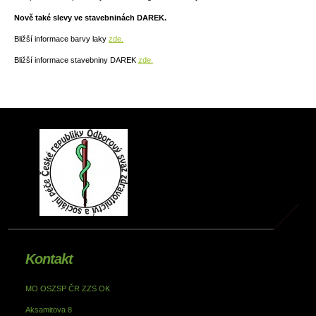
Nově také slevy ve stavebninách DAREK.
Bližší informace barvy laky
zde.
Bližší informace stavebniny DAREK
zde.
Kontakt
MO OSZSP ČR ZZS OK
Aksamitova 8