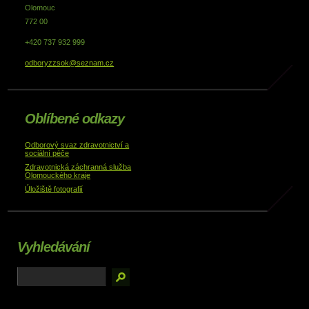
Olomouc
772 00
+420 737 932 999
odboryzzsok@seznam.cz
Oblíbené odkazy
Odborový svaz zdravotnictví a
sociální péče
Zdravotnická záchranná služba
Olomouckého kraje
Úložiště fotografií
Vyhledávání