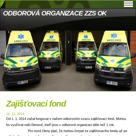
ODBOROVÁ ORGANIZACE ZZS OK
Zajišťovací fond
16. 12. 2014
Od 1. 1. 2014 začal fungovat v našem odborovém svazu zajišťovací fond. Mohou
ho využívat naši členové, kteří jsou v odborové organizaci déle než 1 rok.
Pro nové členy platí, že mohou čerpat ze zajišťovacího fondu až po