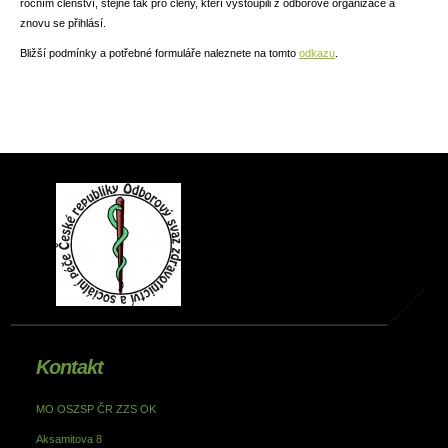
ročním členství, stejně tak pro členy, kteří vystoupili z odborové organizace a
znovu se přihlásí.
Bližší podmínky a potřebné formuláře naleznete na tomto
odkazu
.
Kontakt
MO OSZSP ČR ZZS OK
Aksamitova 8