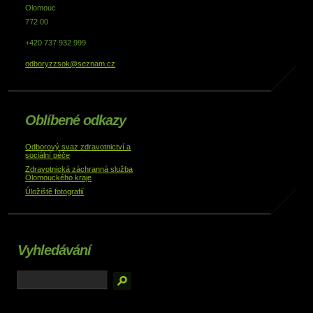
Olomouc
772 00
+420 737 932 999
odboryzzsok@seznam.cz
Oblíbené odkazy
Odborový svaz zdravotnictví a
sociální péče
Zdravotnická záchranná služba
Olomouckého kraje
Úložiště fotografií
Vyhledávání