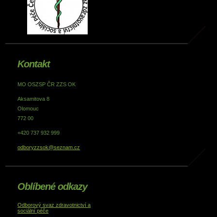
Kontakt
MO OSZSP ČR ZZS OK
Aksamitova 8
Olomouc
772 00
+420 737 932 999
odboryzzsok@seznam.cz
Oblíbené odkazy
Odborový svaz zdravotnictví a
sociální péče