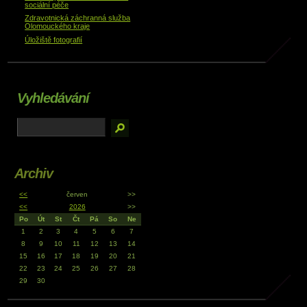
sociální péče
Zdravotnická záchranná služba
Olomouckého kraje
Úložiště fotografií
Vyhledávání
Archiv
<<
červen
>>
<<
2026
>>
Po
Út
St
Čt
Pá
So
Ne
1
2
3
4
5
6
7
8
9
10
11
12
13
14
15
16
17
18
19
20
21
22
23
24
25
26
27
28
29
30