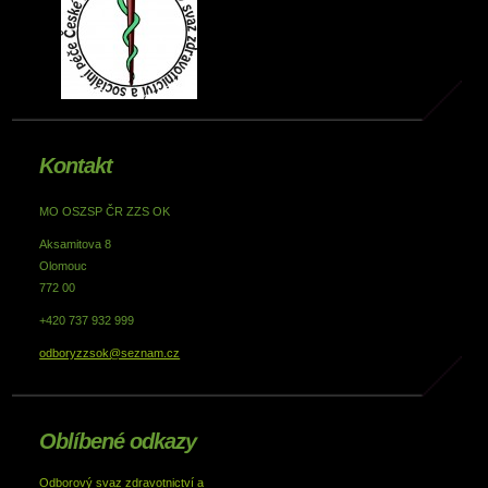
Kontakt
MO OSZSP ČR ZZS OK
Aksamitova 8
Olomouc
772 00
+420 737 932 999
odboryzzsok@seznam.cz
Oblíbené odkazy
Odborový svaz zdravotnictví a