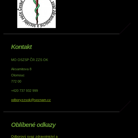
Kontakt
MO OSZSP ČR ZZS OK
Aksamitova 8
Olomouc
772 00
+420 737 932 999
odboryzzsok@seznam.cz
Oblíbené odkazy
Odborový svaz zdravotnictví a