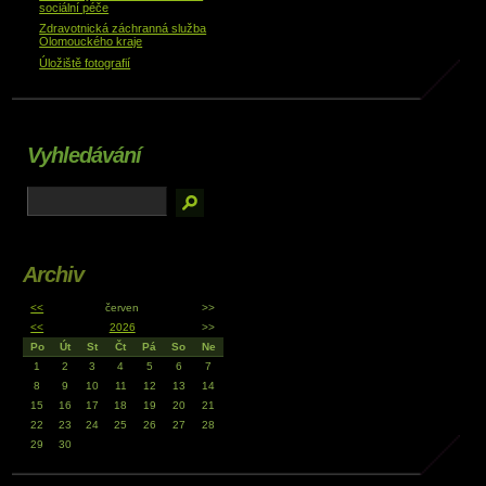
sociální péče
Zdravotnická záchranná služba
Olomouckého kraje
Úložiště fotografií
Vyhledávání
Archiv
<<
červen
>>
<<
2026
>>
Po
Út
St
Čt
Pá
So
Ne
1
2
3
4
5
6
7
8
9
10
11
12
13
14
15
16
17
18
19
20
21
22
23
24
25
26
27
28
29
30