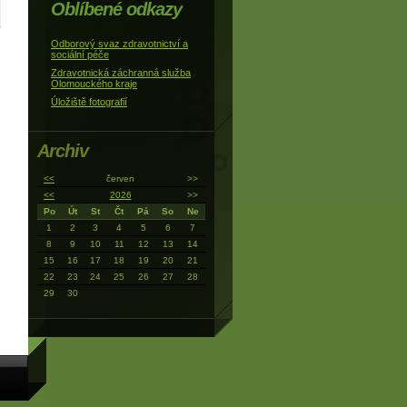
Oblíbené odkazy
Odborový svaz zdravotnictví a
sociální péče
Zdravotnická záchranná služba
Olomouckého kraje
Úložiště fotografií
Archiv
<<
červen
>>
<<
2026
>>
Po
Út
St
Čt
Pá
So
Ne
1
2
3
4
5
6
7
8
9
10
11
12
13
14
15
16
17
18
19
20
21
22
23
24
25
26
27
28
29
30