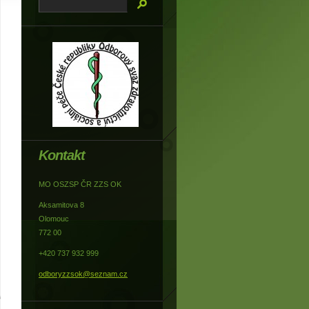
Kontakt
MO OSZSP ČR ZZS OK
Aksamitova 8
Olomouc
772 00
+420 737 932 999
odboryzzsok@seznam.cz