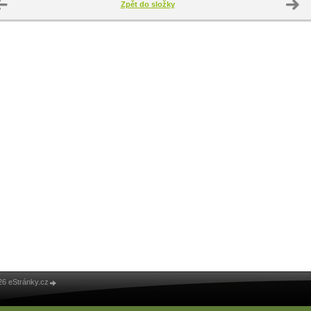
Zpět do složky
26 eStránky.cz