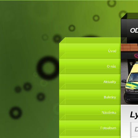
O
Úvod
O nás
Aktuality
Bulletiny
Ly
Nástěnka
Fotoalbum