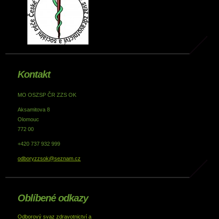
Kontakt
MO OSZSP ČR ZZS OK
Aksamitova 8
Olomouc
772 00
+420 737 932 999
odboryzzsok@seznam.cz
Oblíbené odkazy
Odborový svaz zdravotnictví a