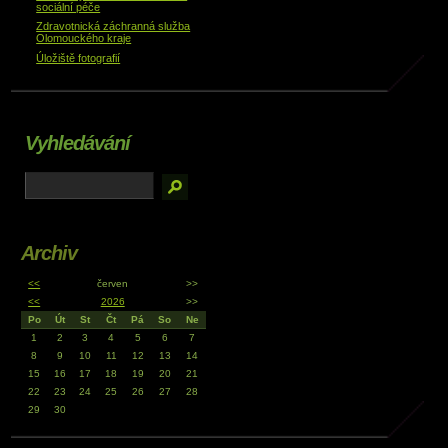
sociální péče
Zdravotnická záchranná služba
Olomouckého kraje
Úložiště fotografií
Vyhledávání
Archiv
<<
červen
>>
<<
2026
>>
Po
Út
St
Čt
Pá
So
Ne
1
2
3
4
5
6
7
8
9
10
11
12
13
14
15
16
17
18
19
20
21
22
23
24
25
26
27
28
29
30