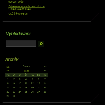
sociální péče
Zdravotnická záchranná služba
Olomouckého kraje
Úložiště fotografií
Vyhledávání
Archiv
<<
červen
>>
<<
2026
>>
Po
Út
St
Čt
Pá
So
Ne
1
2
3
4
5
6
7
8
9
10
11
12
13
14
15
16
17
18
19
20
21
22
23
24
25
26
27
28
29
30