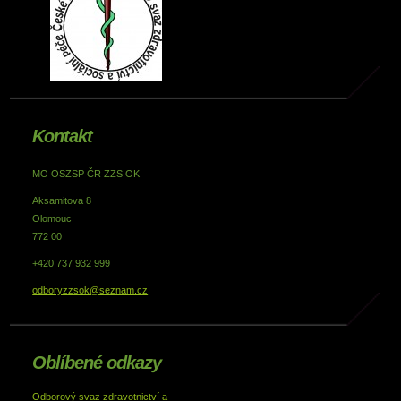
Kontakt
MO OSZSP ČR ZZS OK
Aksamitova 8
Olomouc
772 00
+420 737 932 999
odboryzzsok@seznam.cz
Oblíbené odkazy
Odborový svaz zdravotnictví a