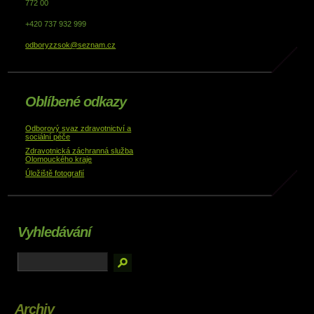
772 00
+420 737 932 999
odboryzzsok@seznam.cz
Oblíbené odkazy
Odborový svaz zdravotnictví a
sociální péče
Zdravotnická záchranná služba
Olomouckého kraje
Úložiště fotografií
Vyhledávání
Archiv