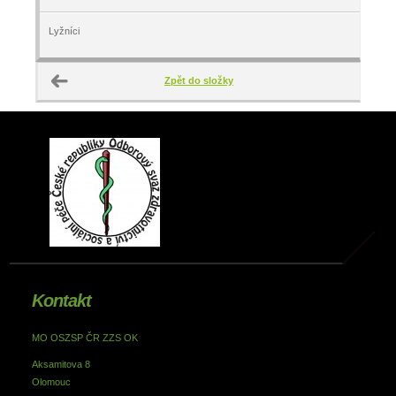
Lyžníci
Zpět do složky
Kontakt
MO OSZSP ČR ZZS OK
Aksamitova 8
Olomouc