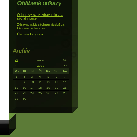
Oblíbené odkazy
Odborový svaz zdravotnictví a
sociální péče
Zdravotnická záchranná služba
Olomouckého kraje
Úložiště fotografií
Archiv
<<
červen
>>
<<
2026
>>
Po
Út
St
Čt
Pá
So
Ne
1
2
3
4
5
6
7
8
9
10
11
12
13
14
15
16
17
18
19
20
21
22
23
24
25
26
27
28
29
30