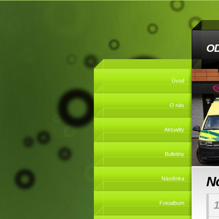
O
Úvod
O nás
Aktuality
Bulletiny
No
Nástěnka
1
Fotoalbum