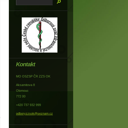
Kontakt
MO OSZSP ČR ZZS OK
Aksamitova 8
Olomouc
772 00
+420 737 932 999
odboryzzsok@seznam.cz