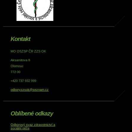
Kontakt
MO OSZSP ČR ZZS OK
Aksamitova 8
Olomouc
772 00
+420 737 932 999
odboryzzsok@seznam.cz
Oblíbené odkazy
Odborový svaz zdravotnictví a
sociální péče