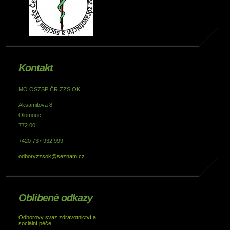
Kontakt
MO OSZSP ČR ZZS OK
Aksamitova 8
Olomouc
772 00
+420 737 932 999
odboryzzsok@seznam.cz
Oblíbené odkazy
Odborový svaz zdravotnictví a
sociální péče