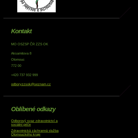
Kontakt
MO OSZSP ČR ZZS OK
Aksamitova 8
Olomouc
772 00
+420 737 932 999
odboryzzsok@seznam.cz
Oblíbené odkazy
Odborový svaz zdravotnictví a
sociální péče
Zdravotnická záchranná služba
Olomouckého kraje