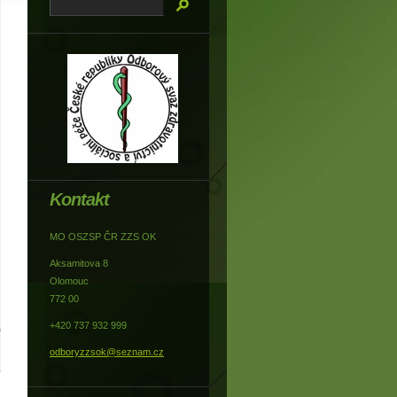
Kontakt
MO OSZSP ČR ZZS OK
Aksamitova 8
Olomouc
772 00
+420 737 932 999
odboryzzsok@seznam.cz