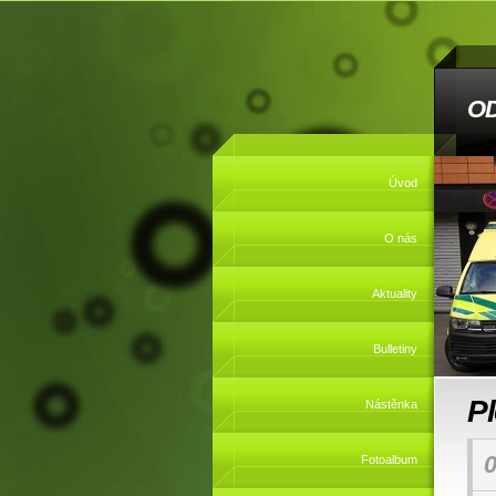
O
Úvod
O nás
Aktuality
Bulletiny
P
Nástěnka
0
Fotoalbum