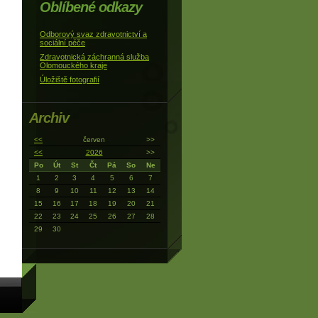
Oblíbené odkazy
Odborový svaz zdravotnictví a
sociální péče
Zdravotnická záchranná služba
Olomouckého kraje
Úložiště fotografií
Archiv
<<
červen
>>
<<
2026
>>
Po
Út
St
Čt
Pá
So
Ne
1
2
3
4
5
6
7
8
9
10
11
12
13
14
15
16
17
18
19
20
21
22
23
24
25
26
27
28
29
30