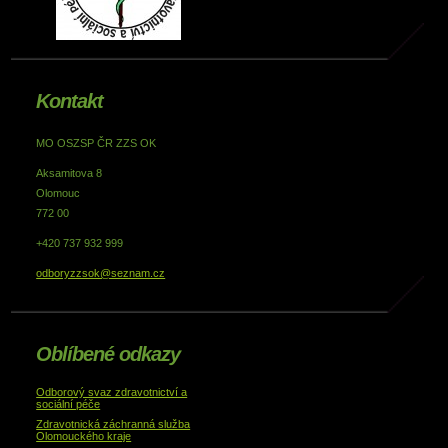
Kontakt
MO OSZSP ČR ZZS OK
Aksamitova 8
Olomouc
772 00
+420 737 932 999
odboryzzsok@seznam.cz
Oblíbené odkazy
Odborový svaz zdravotnictví a
sociální péče
Zdravotnická záchranná služba
Olomouckého kraje