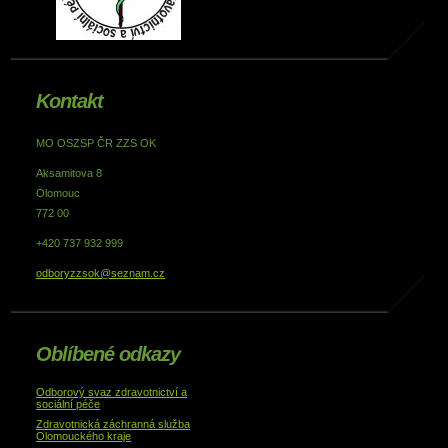
Kontakt
MO OSZSP ČR ZZS OK
Aksamitova 8
Olomouc
772 00
+420 737 932 999
odboryzzsok@seznam.cz
Oblíbené odkazy
Odborový svaz zdravotnictví a
sociální péče
Zdravotnická záchranná služba
Olomouckého kraje