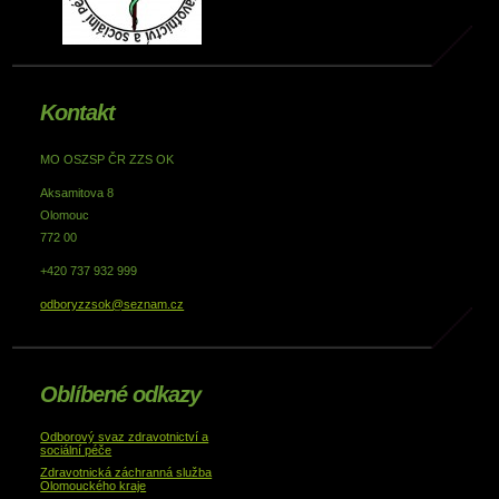
Kontakt
MO OSZSP ČR ZZS OK
Aksamitova 8
Olomouc
772 00
+420 737 932 999
odboryzzsok@seznam.cz
Oblíbené odkazy
Odborový svaz zdravotnictví a
sociální péče
Zdravotnická záchranná služba
Olomouckého kraje