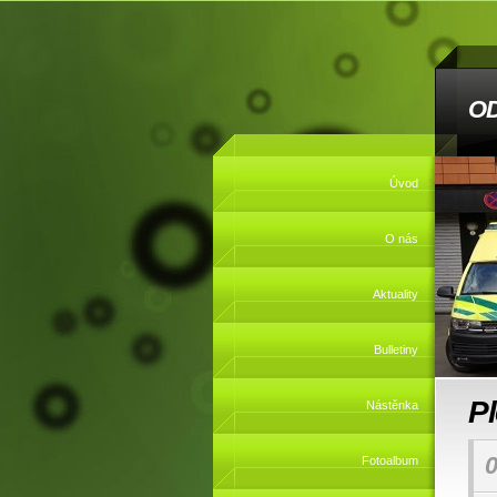
O
Úvod
O nás
Aktuality
Bulletiny
P
Nástěnka
0
Fotoalbum