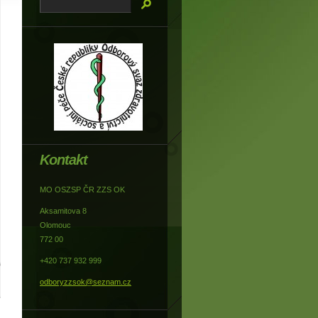
Kontakt
MO OSZSP ČR ZZS OK
Aksamitova 8
Olomouc
772 00
+420 737 932 999
odboryzzsok@seznam.cz