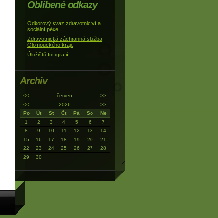
Oblíbené odkazy
Odborový svaz zdravotnictví a
sociální péče
Zdravotnická záchranná služba
Olomouckého kraje
Úložiště fotografií
Archiv
<<
červen
>>
<<
2026
>>
Po
Út
St
Čt
Pá
So
Ne
1
2
3
4
5
6
7
8
9
10
11
12
13
14
15
16
17
18
19
20
21
22
23
24
25
26
27
28
29
30