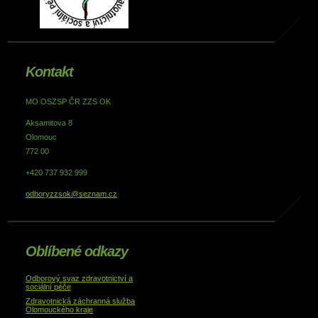
Kontakt
MO OSZSP ČR ZZS OK
Aksamitova 8
Olomouc
772 00
+420 737 932 999
odboryzzsok@seznam.cz
Oblíbené odkazy
Odborový svaz zdravotnictví a
sociální péče
Zdravotnická záchranná služba
Olomouckého kraje