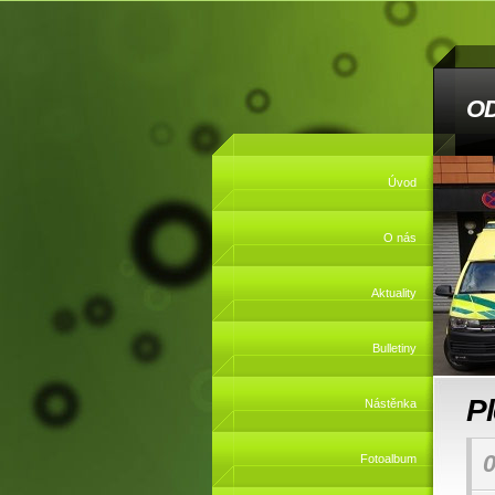
O
Úvod
O nás
Aktuality
Bulletiny
P
Nástěnka
0
Fotoalbum