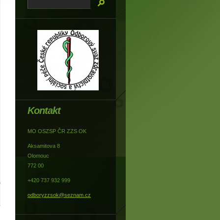
Kontakt
MO OSZSP ČR ZZS OK
Aksamitova 8
Olomouc
772 00
+420 737 932 999
odboryzzsok@seznam.cz