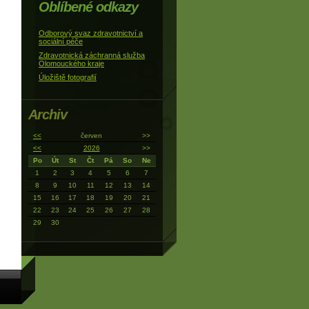
Oblíbené odkazy
Odborový svaz zdravotnictví a
sociální péče
Zdravotnická záchranná služba
Olomouckého kraje
Úložiště fotografií
Archiv
<<
červen
>>
<<
2026
>>
Po
Út
St
Čt
Pá
So
Ne
1
2
3
4
5
6
7
8
9
10
11
12
13
14
15
16
17
18
19
20
21
22
23
24
25
26
27
28
29
30