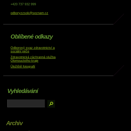
+420 737 932 999
odboryzzsok@seznam.cz
Oblíbené odkazy
Odborový svaz zdravotnictví a
sociální péče
Zdravotnická záchranná služba
Olomouckého kraje
Úložiště fotografií
Vyhledávání
Archiv