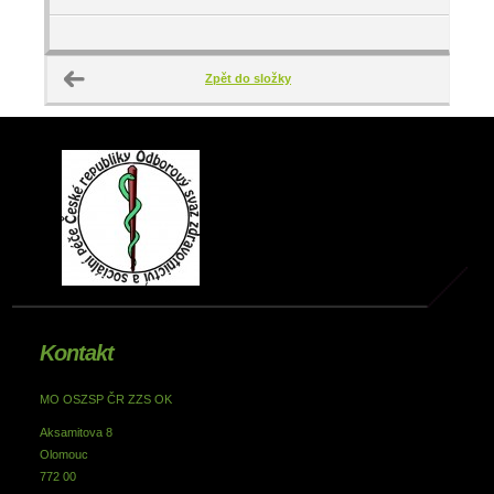
Zpět do složky
Kontakt
MO OSZSP ČR ZZS OK
Aksamitova 8
Olomouc
772 00