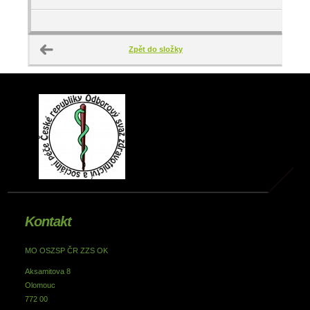
Zpět do složky
Kontakt
MO OSZSP ČR ZZS OK
Aksamitova 8
Olomouc
772 00