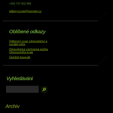
+420 737 932 999
odboryzzsok@seznam.cz
Oblíbené odkazy
Odborový svaz zdravotnictví a
sociální péče
Zdravotnická záchranná služba
Olomouckého kraje
Úložiště fotografií
Vyhledávání
Archiv