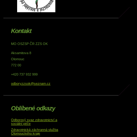
Kontakt
MO OSZSP ČR ZZS OK
Aksamitova 8
Olomouc
772 00
+420 737 932 999
odboryzzsok@seznam.cz
Oblíbené odkazy
Odborový svaz zdravotnictví a
sociální péče
Zdravotnická záchranná služba
Olomouckého kraje