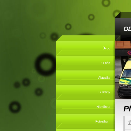
O
Úvod
O nás
Aktuality
Bulletiny
P
Nástěnka
1
Fotoalbum