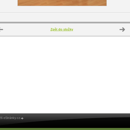
Zpět do složky
26 eStránky.cz