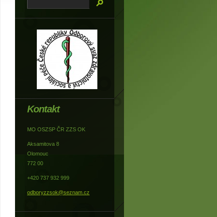
Kontakt
MO OSZSP ČR ZZS OK
Aksamitova 8
Olomouc
772 00
+420 737 932 999
odboryzzsok@seznam.cz