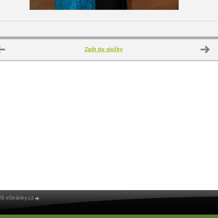
Zpět do složky
26 eStránky.cz