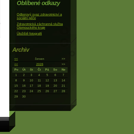
Oblíbené odkazy
Odborový svaz zdravotnictví a
sociální péče
Zdravotnická záchranná služba
Olomouckého kraje
Úložiště fotografií
Archiv
<<
červen
>>
<<
2026
>>
Po
Út
St
Čt
Pá
So
Ne
1
2
3
4
5
6
7
8
9
10
11
12
13
14
15
16
17
18
19
20
21
22
23
24
25
26
27
28
29
30