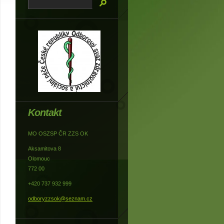
Kontakt
MO OSZSP ČR ZZS OK
Aksamitova 8
Olomouc
772 00
+420 737 932 999
odboryzzsok@seznam.cz