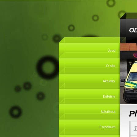
O
Úvod
O nás
Aktuality
Bulletiny
P
Nástěnka
1
Fotoalbum