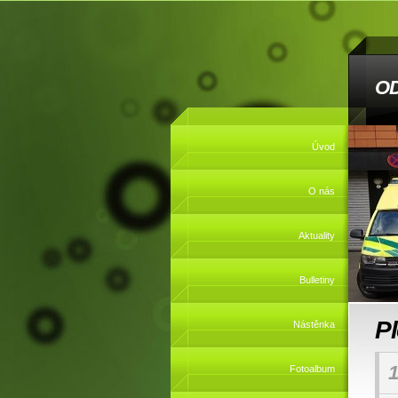
O
Úvod
O nás
Aktuality
Bulletiny
P
Nástěnka
1
Fotoalbum