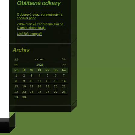
Oblíbené odkazy
Odborový svaz zdravotnictví a
sociální péče
Zdravotnická záchranná služba
Olomouckého kraje
Úložiště fotografií
Archiv
<<
červen
>>
<<
2026
>>
Po
Út
St
Čt
Pá
So
Ne
1
2
3
4
5
6
7
8
9
10
11
12
13
14
15
16
17
18
19
20
21
22
23
24
25
26
27
28
29
30