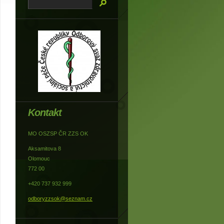
Kontakt
MO OSZSP ČR ZZS OK
Aksamitova 8
Olomouc
772 00
+420 737 932 999
odboryzzsok@seznam.cz