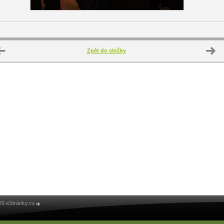
Zpět do složky
26 eStránky.cz