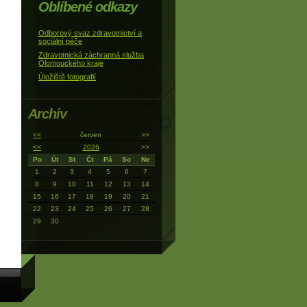
Oblíbené odkazy
Odborový svaz zdravotnictví a
sociální péče
Zdravotnická záchranná služba
Olomouckého kraje
Úložiště fotografií
Archiv
<<
červen
>>
<<
2026
>>
Po
Út
St
Čt
Pá
So
Ne
1
2
3
4
5
6
7
8
9
10
11
12
13
14
15
16
17
18
19
20
21
22
23
24
25
26
27
28
29
30