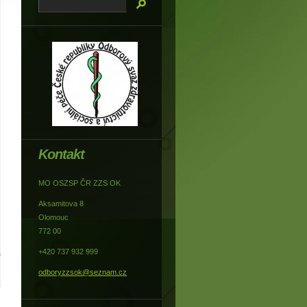
Kontakt
MO OSZSP ČR ZZS OK
Aksamitova 8
Olomouc
772 00
+420 737 932 999
odboryzzsok@seznam.cz