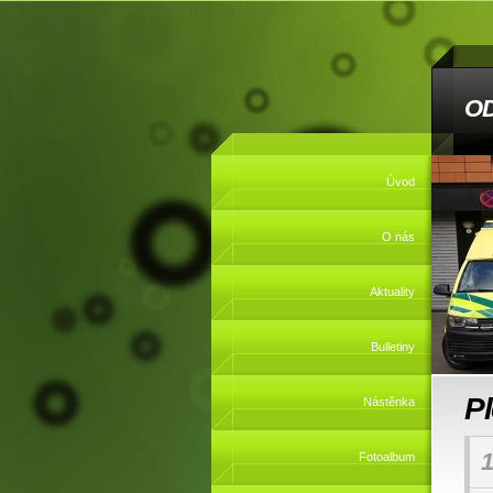
O
Úvod
O nás
Aktuality
Bulletiny
P
Nástěnka
1
Fotoalbum