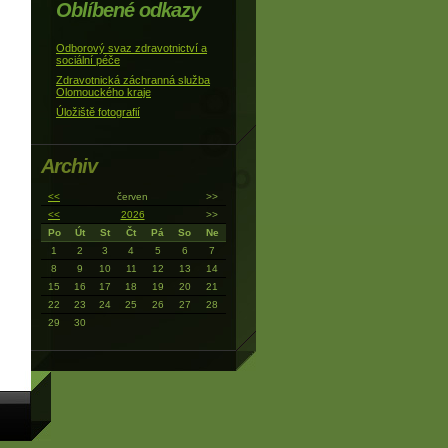
Oblíbené odkazy
Odborový svaz zdravotnictví a
sociální péče
Zdravotnická záchranná služba
Olomouckého kraje
Úložiště fotografií
Archiv
<<
červen
>>
<<
2026
>>
Po
Út
St
Čt
Pá
So
Ne
1
2
3
4
5
6
7
8
9
10
11
12
13
14
15
16
17
18
19
20
21
22
23
24
25
26
27
28
29
30