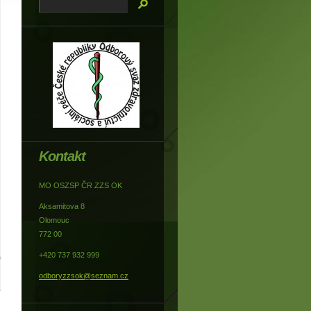
Kontakt
MO OSZSP ČR ZZS OK
Aksamitova 8
Olomouc
772 00
+420 737 932 999
odboryzzsok@seznam.cz