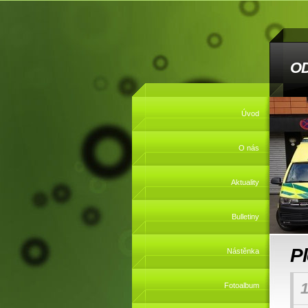
O
Úvod
O nás
Aktuality
Bulletiny
P
Nástěnka
1
Fotoalbum