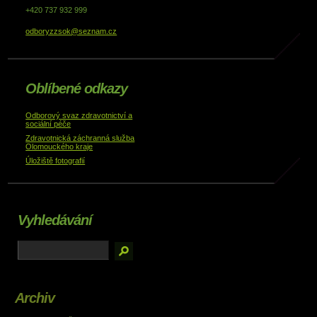
+420 737 932 999
odboryzzsok@seznam.cz
Oblíbené odkazy
Odborový svaz zdravotnictví a
sociální péče
Zdravotnická záchranná služba
Olomouckého kraje
Úložiště fotografií
Vyhledávání
Archiv