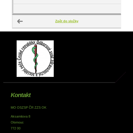
Zpět do složky
Kontakt
MO OSZSP ČR ZZS OK
Aksamitova 8
Olomouc
772 00