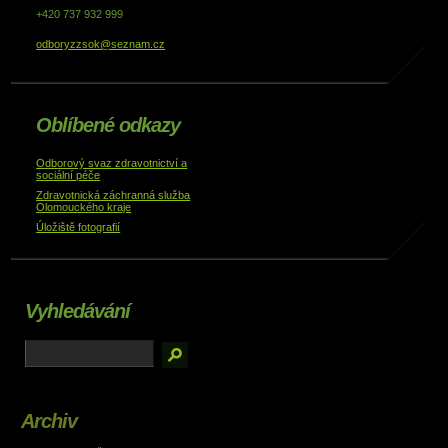
+420 737 932 999
odboryzzsok@seznam.cz
Oblíbené odkazy
Odborový svaz zdravotnictví a
sociální péče
Zdravotnická záchranná služba
Olomouckého kraje
Úložiště fotografií
Vyhledávání
Archiv