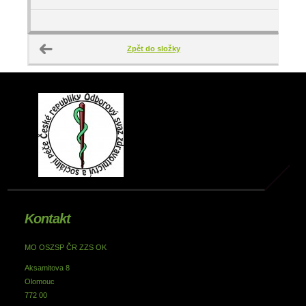
Zpět do složky
Kontakt
MO OSZSP ČR ZZS OK
Aksamitova 8
Olomouc
772 00