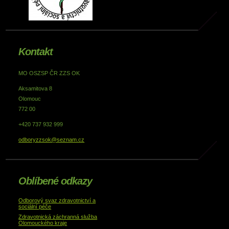
Kontakt
MO OSZSP ČR ZZS OK
Aksamitova 8
Olomouc
772 00
+420 737 932 999
odboryzzsok@seznam.cz
Oblíbené odkazy
Odborový svaz zdravotnictví a
sociální péče
Zdravotnická záchranná služba
Olomouckého kraje