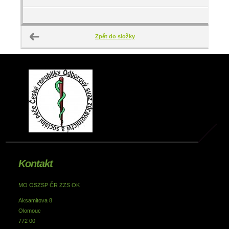
Zpět do složky
Kontakt
MO OSZSP ČR ZZS OK
Aksamitova 8
Olomouc
772 00