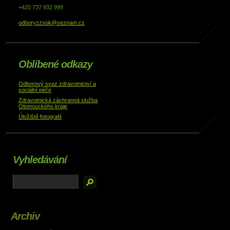
+420 737 932 999
odboryzzsok@seznam.cz
Oblíbené odkazy
Odborový svaz zdravotnictví a
sociální péče
Zdravotnická záchranná služba
Olomouckého kraje
Úložiště fotografií
Vyhledávání
Archiv