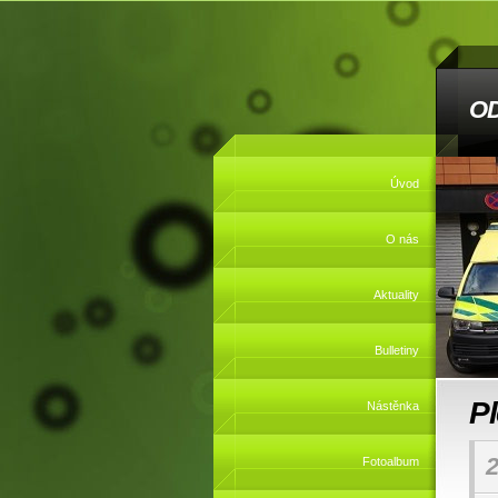
O
Úvod
O nás
Aktuality
Bulletiny
P
Nástěnka
2
Fotoalbum