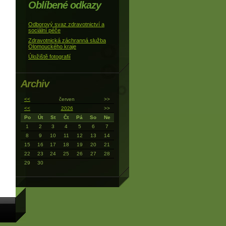
Oblíbené odkazy
Odborový svaz zdravotnictví a
sociální péče
Zdravotnická záchranná služba
Olomouckého kraje
Úložiště fotografií
Archiv
<<
červen
>>
<<
2026
>>
Po
Út
St
Čt
Pá
So
Ne
1
2
3
4
5
6
7
8
9
10
11
12
13
14
15
16
17
18
19
20
21
22
23
24
25
26
27
28
29
30