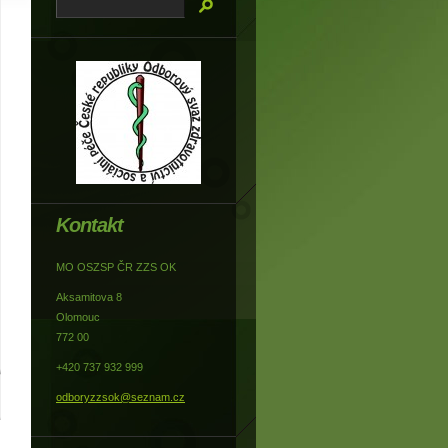
Kontakt
MO OSZSP ČR ZZS OK
Aksamitova 8
Olomouc
772 00
+420 737 932 999
odboryzzsok@seznam.cz