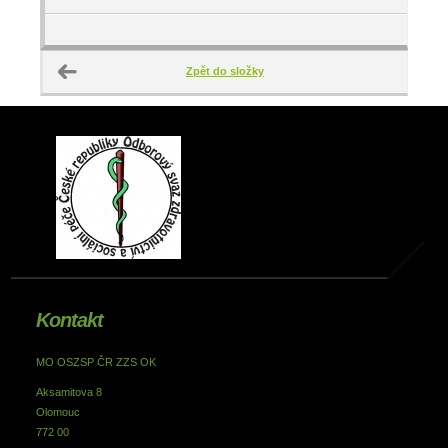
Zpět do složky
Kontakt
MO OSZSP ČR ZZS OK
Aksamitova 8
Olomouc
772 00