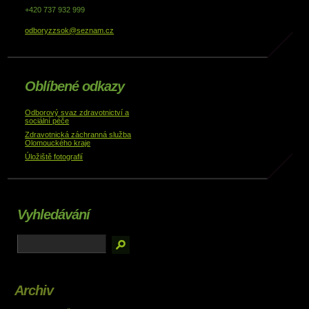
+420 737 932 999
odboryzzsok@seznam.cz
Oblíbené odkazy
Odborový svaz zdravotnictví a
sociální péče
Zdravotnická záchranná služba
Olomouckého kraje
Úložiště fotografií
Vyhledávání
Archiv