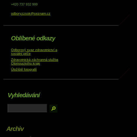
+420 737 932 999
odboryzzsok@seznam.cz
Oblíbené odkazy
Odborový svaz zdravotnictví a
sociální péče
Zdravotnická záchranná služba
Olomouckého kraje
Úložiště fotografií
Vyhledávání
Archiv