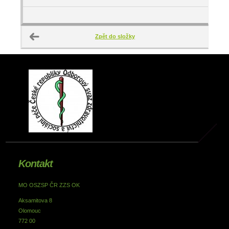
Zpět do složky
Kontakt
MO OSZSP ČR ZZS OK
Aksamitova 8
Olomouc
772 00