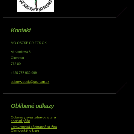
Kontakt
MO OSZSP ČR ZZS OK
Aksamitova 8
Olomouc
772 00
+420 737 932 999
odboryzzsok@seznam.cz
Oblíbené odkazy
Odborový svaz zdravotnictví a
sociální péče
Zdravotnická záchranná služba
Olomouckého kraje