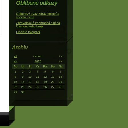
Oblíbené odkazy
Odborový svaz zdravotnictví a
sociální péče
Zdravotnická záchranná služba
Olomouckého kraje
Úložiště fotografií
Archiv
<<
červen
>>
<<
2026
>>
Po
Út
St
Čt
Pá
So
Ne
1
2
3
4
5
6
7
8
9
10
11
12
13
14
15
16
17
18
19
20
21
22
23
24
25
26
27
28
29
30