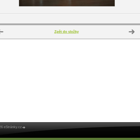
Zpět do složky
26 eStránky.cz