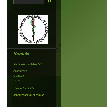
Kontakt
MO OSZSP ČR ZZS OK
Aksamitova 8
Olomouc
772 00
+420 737 932 999
odboryzzsok@seznam.cz