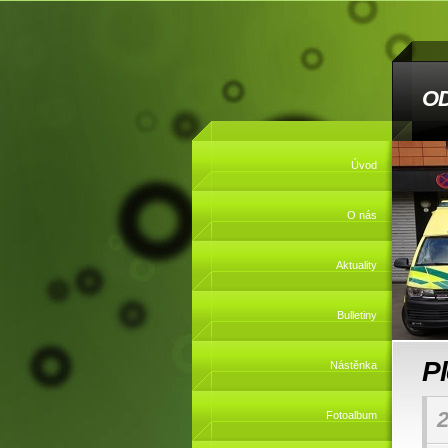
O
Úvod
O nás
Aktuality
Bulletiny
P
Nástěnka
2
Fotoalbum