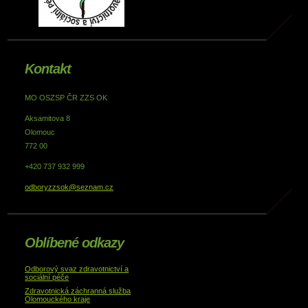
Kontakt
MO OSZSP ČR ZZS OK
Aksamitova 8
Olomouc
772 00
+420 737 932 999
odboryzzsok@seznam.cz
Oblíbené odkazy
Odborový svaz zdravotnictví a
sociální péče
Zdravotnická záchranná služba
Olomouckého kraje